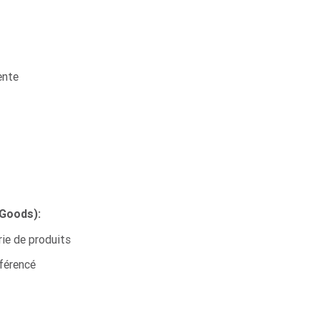
ente
 Goods):
rie de produits
férencé