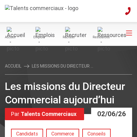
Accueil
Emplois
Recruter
Ressources
ACCUEIL
LES MISSIONS DU DIRECTEUR ...
Les missions du Directeur
Commercial aujourd’hui
02/06/26
Par
Talents Commerciaux
Candidats
Commerce
Conseils