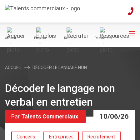
Accueil
Emplois
Recruter
Ressources
ACCUEIL
DÉCODER LE LANGAGE NON ...
Décoder le langage non
verbal en entretien
10/06/26
Par
Talents Commerciaux
Conseils
Entreprises
Recrutement