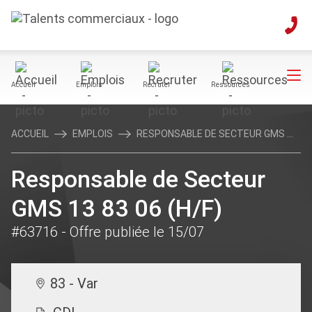
Accueil
Emplois
Recruter
Ressources
ACCUEIL
EMPLOIS
RESPONSABLE DE SECTEUR GMS ...
Responsable de Secteur
GMS 13 83 06 (H/F)
#63716
- Offre publiée le 15/07
83 - Var