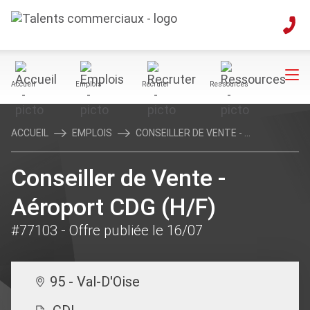
Accueil
Emplois
Recruter
Ressources
ACCUEIL
EMPLOIS
CONSEILLER DE VENTE - ...
Conseiller de Vente -
Aéroport CDG (H/F)
#77103
- Offre publiée le 16/07
95 - Val-D'Oise