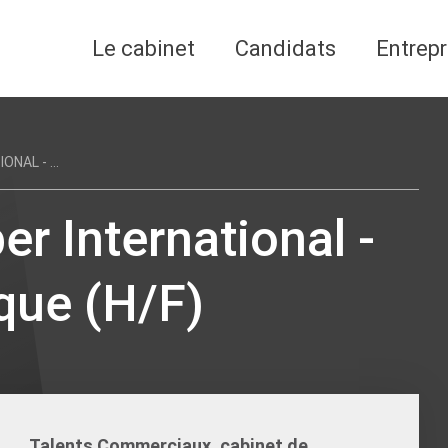
Le cabinet
Candidats
Entrepr
NAL - ...
r International -
ue (H/F)
Talents Commerciaux, cabinet de