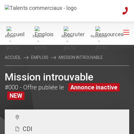
Accueil
Emplois
Recruter
Ressources
ACCUEIL
EMPLOIS
MISSION INTROUVABLE
Mission introuvable
#000
- Offre publiée le
Annonce inactive
NEW
CDI