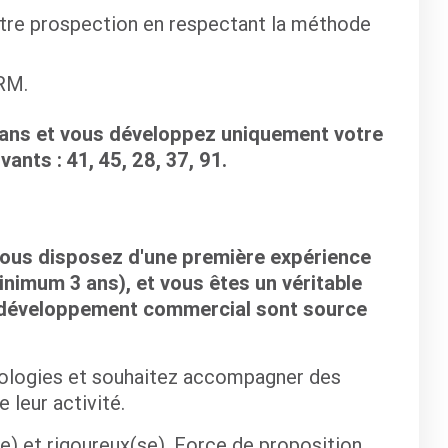
votre prospection en respectant la méthode
CRM.
léans et vous développez uniquement votre
ants : 41, 45, 28, 37, 91.
vous disposez d'une première expérience
inimum 3 ans), et vous êtes un véritable
e développement commercial sont source
nologies et souhaitez accompagner des
leur activité.
e) et rigoureux(se). Force de proposition,