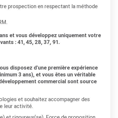
votre prospection en respectant la méthode
CRM.
léans et vous développez uniquement votre
ants : 41, 45, 28, 37, 91.
vous disposez d'une première expérience
inimum 3 ans), et vous êtes un véritable
e développement commercial sont source
nologies et souhaitez accompagner des
leur activité.
e) et rigoureux(se). Force de proposition,