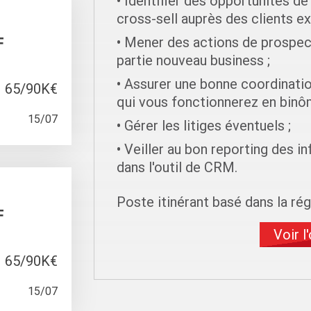
Identifier des opportunités d
cross-sell auprès des clients ex
Mener des actions de prospect
F
partie nouveau business ;
Assurer une bonne coordinatio
65/90K€
qui vous fonctionnerez en binô
15/07
Gérer les litiges éventuels ;
Veiller au bon reporting des i
dans l'outil de CRM.
Poste itinérant basé dans la ré
F
Voir l
65/90K€
15/07